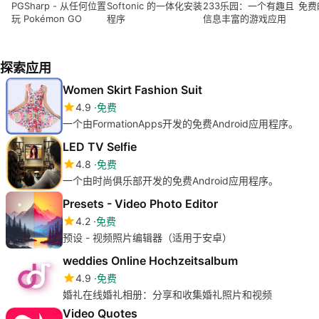
PGSharp - 从任何位置
Softonic 的一体化安装
233乐园：一个有趣且
免费
玩 Pokémon GO
程序
信息丰富的游戏应用
探索应用
Women Skirt Fashion Suit
4.9
免费
一个由FormationApps开发的免费Android应用程序。
LED TV Selfie
4.8
免费
一个由时尚俱乐部开发的免费Android应用程序。
Presets - Video Photo Editor
4.2
免费
预设 - 视频照片编辑器（适用于安卓）
weddies Online Hochzeitsalbum
4.9
免费
婚礼在线婚礼相册：分享和收集婚礼照片和视频
Video Quotes