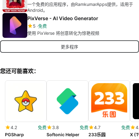
一个免费的应用程序，由RamkumarApps提供，适用于
Android。
PixVerse - AI Video Generator
5
免费
使用 PixVerse 将创意转化为惊艳视频
更多程序
您还可能喜欢：
4.2
免费
3.8
免费
4.7
免费
4
PGSharp
Softonic Helper
233乐园
X (T